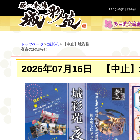
Language｜
日本語
｜
トップページ
>
城彩苑
>
【中止】城彩苑
夜市のお知らせ
2026年07月16日
【中止】