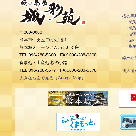
桜の馬
城
城
〒860-0008
貸
熊本市中央区二の丸1番1
旅
取
熊本城ミュージアムわくわく座
TEL.096-288-5600 FAX.096-288-0808
桜の小
食事処・土産処 桜の小路
TEL.096-288-5577 FAX.096-288-5578
個人情
大きな地図で見る（Google Map）