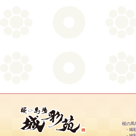
桜の馬
城
城