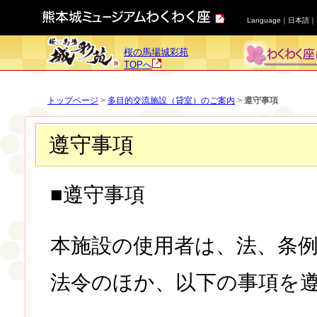
Language｜
日本語
｜
桜の馬場城彩苑
TOPへ
トップページ
>
多目的交流施設（貸室）のご案内
>
遵守事項
遵守事項
■遵守事項
本施設の使用者は、法、条
法令のほか、以下の事項を